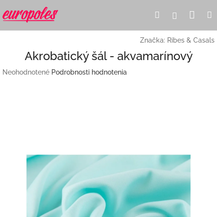
Prejsť
Nák
Hľadať
Prihlásen
na
obsah
koší
Značka:
Ribes & Casals
Akrobatický šál - akvamarínový
Priemerné
Neohodnotené
Podrobnosti hodnotenia
hodnotenie
produktu
je
0,0
z
5
hviezdičiek.