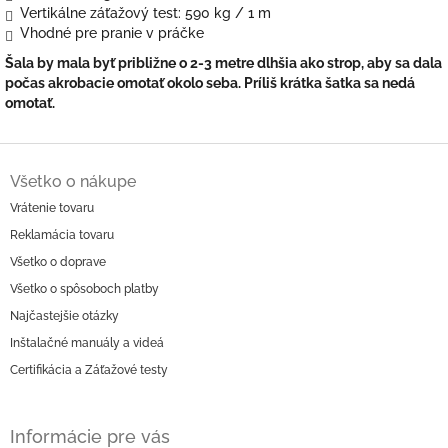
Vertikálne záťažový test: 590 kg / 1 m
Vhodné pre pranie v práčke
Šala by mala byť približne o 2-3 metre dlhšia ako strop, aby sa dala
počas akrobacie omotať okolo seba. Príliš krátka šatka sa nedá
omotať.
Z
á
Všetko o nákupe
p
Vrátenie tovaru
ä
Reklamácia tovaru
t
i
Všetko o doprave
e
Všetko o spôsoboch platby
Najčastejšie otázky
Inštalačné manuály a videá
Certifikácia a Záťažové testy
Informácie pre vás