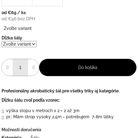
od
€69
/ ks
od
€56
bez DPH
Jednotková
Zvoľte variant
cena:
Dĺžka šály
Do košíka
Profesionálny akrobatický šál pre všetky triky aj kategórie.
Dĺžku šálu zvoľ podľa vzorec:
výška stopu v metroch x 2 + 2 až 3m
pr.: Mám strop vysoký 2,5m = potrebujem 7-8m látky
Možnosti doručenia
Kategória
:
Šály