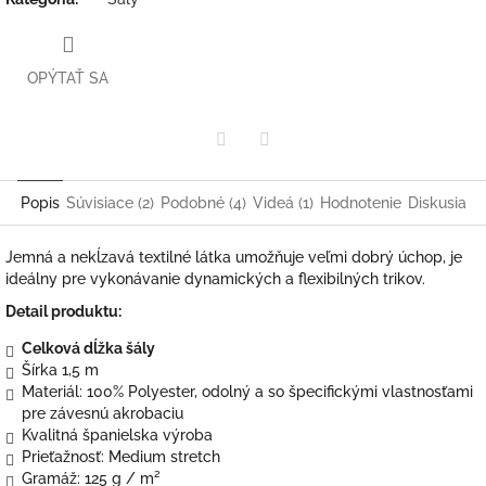
OPÝTAŤ SA
Twitter
Facebook
Popis
Súvisiace (2)
Podobné (4)
Videá (1)
Hodnotenie
Diskusia
Jemná a nekĺzavá textilné látka umožňuje veľmi dobrý úchop, je
ideálny pre vykonávanie dynamických a flexibilných trikov.
Detail produktu:
Celková dĺžka šály
Šírka 1,5 m
Materiál: 100% Polyester, odolný a so špecifickými vlastnosťami
pre závesnú akrobaciu
Kvalitná španielska výroba
Prieťažnosť: Medium stretch
Gramáž: 125 g / m²