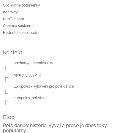
Obchodné podmienky
Kontakty
Napíšte nám
Ochrana soukromí
Hodnotenie obchodu
Kontakt
obchod
@
tanecnityce.cz
+420 723 553 244
Europoles - vybavení pro pole dance
europoles_poledance
Blog
Pole dance: história, vývoj a prečo je dnes taký
populárny