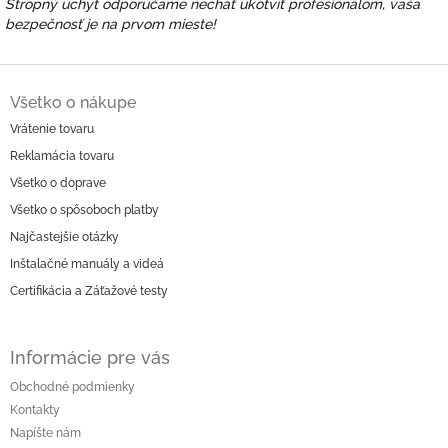
Stropný úchyt odporúčame nechať ukotviť profesionálom, vaša
bezpečnosť je na prvom mieste!
Z
á
Všetko o nákupe
p
Vrátenie tovaru
ä
Reklamácia tovaru
t
i
Všetko o doprave
e
Všetko o spôsoboch platby
Najčastejšie otázky
Inštalačné manuály a videá
Certifikácia a Záťažové testy
Informácie pre vás
Obchodné podmienky
Kontakty
Napíšte nám