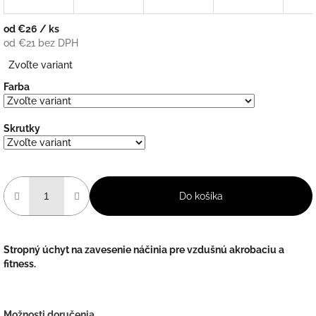
od
€26
/ ks
od
€21
bez DPH
Jednotková
Zvoľte variant
cena:
Farba
Skrutky
Do košíka
Stropný úchyt na zavesenie náčinia pre vzdušnú akrobaciu a
fitness.
Možnosti doručenia