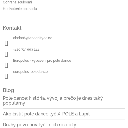
Ochrana soukromí
Hodnotenie obchodu
Kontakt
obchod
@
tanecnityce.cz
+420 723 553 244
Europoles - vybavení pro pole dance
europoles_poledance
Blog
Pole dance: história, vývoj a prečo je dnes taký
populárny
Ako čistiť pole dance tyč X-POLE a Lupit
Druhy povrchov tyčí a ich rozdiely