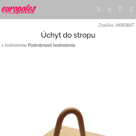
Prejsť
Nák
Hľadať
Prihlásen
na
obsah
koší
Značka:
AKROBAT
Úchyt do stropu
Priemerné
1 hodnotenie
Podrobnosti hodnotenia
hodnotenie
produktu
je
5,0
z
5
hviezdičiek.