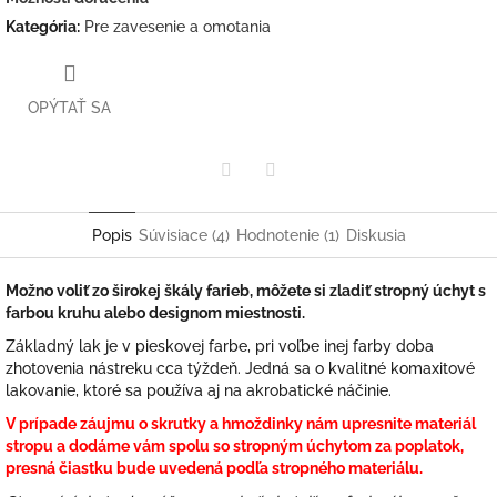
Kategória
:
Pre zavesenie a omotania
OPÝTAŤ SA
Twitter
Facebook
Popis
Súvisiace (4)
Hodnotenie (1)
Diskusia
Možno voliť zo širokej škály farieb, môžete si zladiť stropný úchyt s
farbou kruhu alebo designom miestnosti.
Základný lak je v pieskovej farbe, pri voľbe inej farby doba
zhotovenia nástreku cca týždeň. Jedná sa o kvalitné komaxitové
lakovanie, ktoré sa používa aj na akrobatické náčinie.
V prípade záujmu o skrutky a hmoždinky nám upresnite materiál
stropu a dodáme vám spolu so stropným úchytom za poplatok,
presná čiastku bude uvedená podľa stropného materiálu.