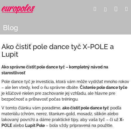
Prejsť
Nák
Hľadať
Prihlásen
na
obsah
koší
Blog
Ako čistiť pole dance tyč X-POLE a
Lupit
Ako správne čistiť pole dance tyč – kompletný návod na
starostlivosť
Pole dance tyč je investícia, ktorá vám môže vydržať mnoho rokov
– ale len vtedy, keď o ňu správne dbáte.
Čistenie pole dance tyče
je kľúčové nielen pre zachovanie jej vzhľadu, ale hlavne pre
bezpečnosť a priľnavosť počas tréningu.
V tomto článku vám poradíme,
ako čistiť pole dance tyč
podľa
materiálu (chróm, nerez, titanium-gold, mosadz, silikón alebo
lakovaný povrch) a dáme praktické tipy, aby vaša tyč – či už
X-
POLE
alebo
Lupit Pole
– bola vždy pripravená na použitie.