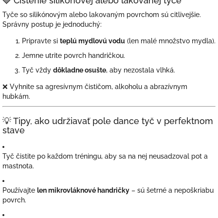
🩶 Čistenie silikónovej alebo lakovanej tyče
Tyče so silikónovým alebo lakovaným povrchom sú citlivejšie.
Správny postup je jednoduchý:
Pripravte si
teplú mydlovú vodu
(len malé množstvo mydla).
Jemne utrite povrch handričkou.
Tyč vždy
dôkladne osušte
, aby nezostala vlhká.
❌ Vyhnite sa agresívnym čističom, alkoholu a abrazívnym
hubkám.
💡 Tipy, ako udržiavať pole dance tyč v perfektnom
stave
Tyč čistite po každom tréningu, aby sa na nej neusadzoval pot a
mastnota.
Používajte
len mikrovláknové handričky
– sú šetrné a nepoškriabu
povrch.