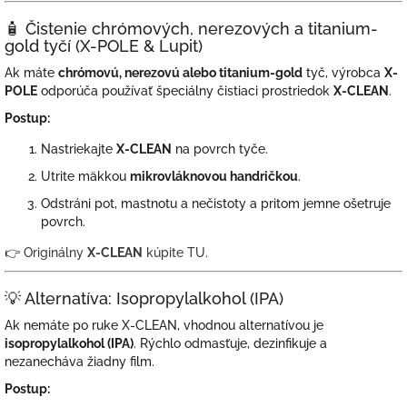
🧴 Čistenie chrómových, nerezových a titanium-
gold tyčí (X-POLE & Lupit)
Ak máte
chrómovú, nerezovú alebo titanium-gold
tyč, výrobca
X-
POLE
odporúča používať špeciálny čistiaci prostriedok
X-CLEAN
.
Postup:
Nastriekajte
X-CLEAN
na povrch tyče.
Utrite mäkkou
mikrovláknovou handričkou
.
Odstráni pot, mastnotu a nečistoty a pritom jemne ošetruje
povrch.
👉
Originálny
X-CLEAN
kúpite TU.
💡 Alternatíva: Isopropylalkohol (IPA)
Ak nemáte po ruke X-CLEAN, vhodnou alternatívou je
isopropylalkohol (IPA)
. Rýchlo odmasťuje, dezinfikuje a
nezanecháva žiadny film.
Postup: