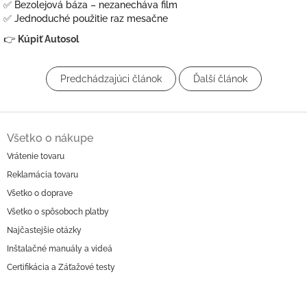
✅ Bezolejová báza – nezanecháva film
✅ Jednoduché použitie raz mesačne
👉
Kúpiť Autosol
Predchádzajúci článok
Ďalší článok
Z
á
Všetko o nákupe
p
Vrátenie tovaru
ä
Reklamácia tovaru
t
i
Všetko o doprave
e
Všetko o spôsoboch platby
Najčastejšie otázky
Inštalačné manuály a videá
Certifikácia a Záťažové testy