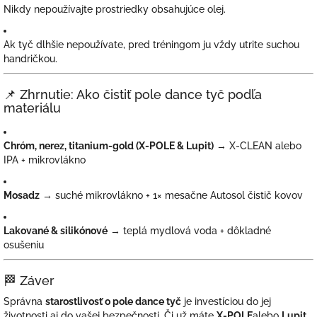
Nikdy nepoužívajte prostriedky obsahujúce olej.
Ak tyč dlhšie nepoužívate, pred tréningom ju vždy utrite suchou
handričkou.
📌 Zhrnutie: Ako čistiť pole dance tyč podľa
materiálu
Chróm, nerez, titanium-gold (X-POLE & Lupit)
→ X-CLEAN alebo
IPA + mikrovlákno
Mosadz
→ suché mikrovlákno + 1× mesačne Autosol čistič kovov
Lakované & silikónové
→ teplá mydlová voda + dôkladné
osušeniu
🏁 Záver
Správna
starostlivosť o pole dance tyč
je investíciou do jej
životnosti aj do vašej bezpečnosti. Či už máte
X-POLE
alebo
Lupit