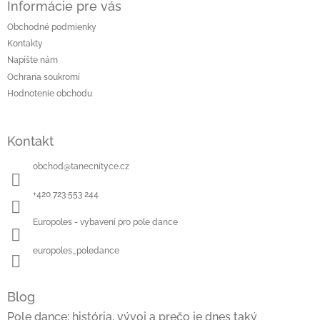
Informácie pre vás
Obchodné podmienky
Kontakty
Napíšte nám
Ochrana soukromí
Hodnotenie obchodu
Kontakt
obchod
@
tanecnityce.cz
+420 723 553 244
Europoles - vybavení pro pole dance
europoles_poledance
Blog
Pole dance: história, vývoj a prečo je dnes taký