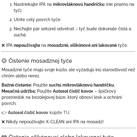
Nastriekajte IPA na
mikrovláknovú handričku
(nie priamo na
tyč).
Utrite celý povrch tyče.
Nechajte pár sekúnd odvetrať – tyč bude dokonale čistá a
suchá.
❌ IPA
nepoužívajte
na
mosadzné, silikónové ani lakované
tyče.
🟡 Čistenie mosadznej tyče
Mosadzné tyče majú svoje kúzlo, ale vyžadujú inú starostlivosť než
chróm alebo nerez.
Bežné čistenie:
Použite
suchú mikrovláknovú handričku
.
Mesačná údržba:
Použite
Autosol čistič kovov
– špičkový
prostriedok na bezolejovej báze, ktorý obnoví lesk a ochrání
povrch.
👉
Autosol čistič kovov
kúpite TU
.
❌ Nikdy nepoužívajte X-CLEAN ani IPA na mosadz!