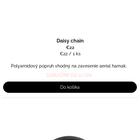
Daisy chain
€22
Jednotková
€22 / 1 ks
cena:
Polyamidový popruh vhodný na zavesenie aerial hamak.
DORUČÍME DO 10 DNÍ
Do košíka