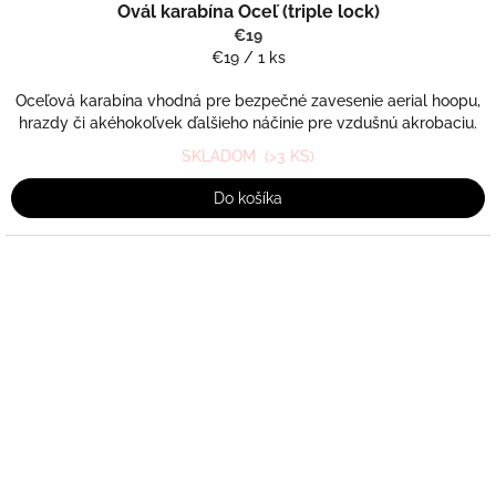
Ovál karabína Oceľ (triple lock)
€19
Jednotková
€19 / 1 ks
cena:
Oceľová karabína vhodná pre bezpečné zavesenie aerial hoopu,
hrazdy či akéhokoľvek ďalšieho náčinie pre vzdušnú akrobaciu.
SKLADOM
(>3 KS)
Do košíka