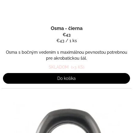
Osma - čierna
€43
Jednotková
€43 / 1 ks
cena:
Osma s bočným vedením s maximálnou pevnosťou potrebnou
pre akrobatickou šál.
SKLADOM
(>3 KS)
Do košíka