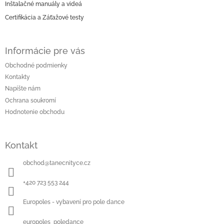
y
Inštalačné manuály a videá
v
Certifikácia a Záťažové testy
ý
p
i
s
Informácie pre vás
u
Obchodné podmienky
Kontakty
Napíšte nám
Ochrana soukromí
Hodnotenie obchodu
Kontakt
obchod
@
tanecnityce.cz
+420 723 553 244
Europoles - vybavení pro pole dance
europoles_poledance