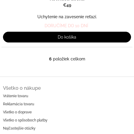
€49
Uchytenie na zavesenie reťazí.
DORUČÍME DO 10 DNÍ
Do košíka
6
položiek celkom
O
v
l
á
Z
d
á
Všetko o nákupe
a
p
c
Vrátenie tovaru
ä
i
Reklamácia tovaru
t
e
i
p
Všetko o doprave
r
e
Všetko o spôsoboch platby
v
Najčastejšie otázky
k