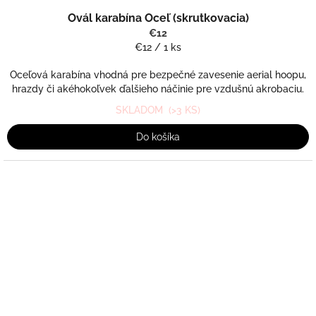
Ovál karabína Oceľ (skrutkovacia)
€12
Jednotková
€12 / 1 ks
cena:
Oceľová karabína vhodná pre bezpečné zavesenie aerial hoopu,
hrazdy či akéhokoľvek ďalšieho náčinie pre vzdušnú akrobaciu.
SKLADOM
(>3 KS)
Do košíka