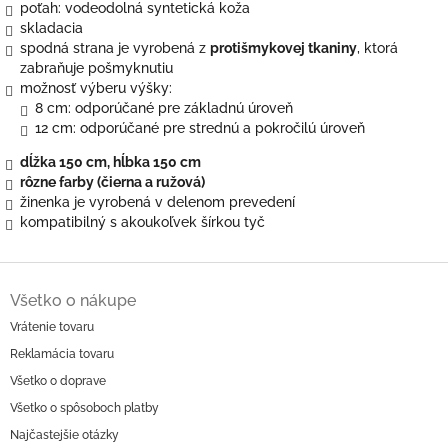
poťah: vodeodolná syntetická koža
skladacia
spodná strana je vyrobená z
protišmykovej tkaniny
, ktorá
zabraňuje pošmyknutiu
možnosť výberu výšky:
8 cm: odporúčané pre základnú úroveň
12 cm: odporúčané pre strednú a pokročilú úroveň
dĺžka 150 cm, hĺbka 150 cm
rôzne farby (čierna a ružová)
žinenka je vyrobená v delenom prevedení
kompatibilný s akoukoľvek šírkou tyč
Z
á
Všetko o nákupe
p
Vrátenie tovaru
ä
Reklamácia tovaru
t
i
Všetko o doprave
e
Všetko o spôsoboch platby
Najčastejšie otázky