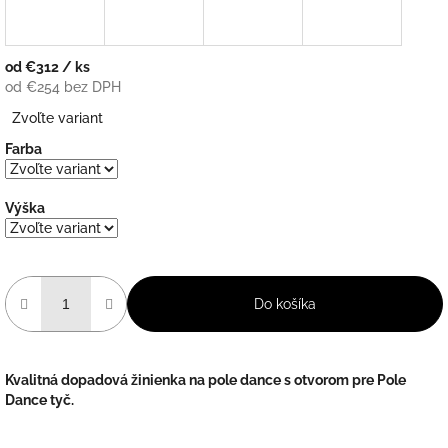
od
€312
/ ks
od
€254
bez DPH
Jednotková
Zvoľte variant
cena:
Farba
Výška
Do košíka
Kvalitná dopadová žinienka na pole dance s otvorom pre Pole
Dance tyč.