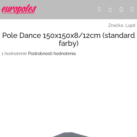
Prejsť
Nák
Hľadať
Prihlásen
na
obsah
koší
Značka:
Lupit
Pole Dance 150x150x8/12cm (standard
farby)
Priemerné
1 hodnotenie
Podrobnosti hodnotenia
hodnotenie
produktu
je
5,0
z
5
hviezdičiek.