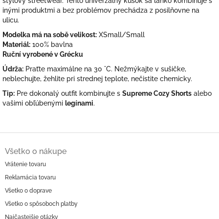
štýlový streetwear. Tento univerzálny kúsok sa ľahko kombinuje s
inými produktmi a bez problémov prechádza z posilňovne na
ulicu.
Modelka má na sobě velikost:
XSmall/Small
Materiál:
100% bavlna
Ruční vyrobené v Grécku
Údrža:
Praťte maximálne na 30 °C. Nežmýkajte v sušičke,
neblechujte, žehlite pri strednej teplote, nečistite chemicky.
Tip:
Pre dokonalý outfit kombinujte s
Supreme Cozy Shorts
alebo
vašimi obľúbenými
legínami
.
Z
á
Všetko o nákupe
p
Vrátenie tovaru
ä
Reklamácia tovaru
t
i
Všetko o doprave
e
Všetko o spôsoboch platby
Najčastejšie otázky