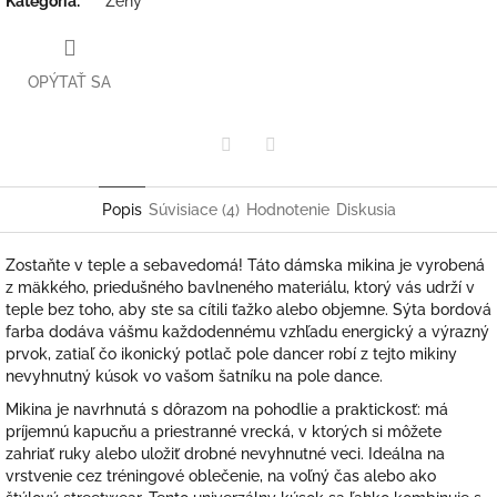
Kategória
:
Ženy
OPÝTAŤ SA
Twitter
Facebook
Popis
Súvisiace (4)
Hodnotenie
Diskusia
Zostaňte v teple a sebavedomá! Táto dámska mikina je vyrobená
z mäkkého, priedušného bavlneného materiálu, ktorý vás udrží v
teple bez toho, aby ste sa cítili ťažko alebo objemne. Sýta bordová
farba dodáva vášmu každodennému vzhľadu energický a výrazný
prvok, zatiaľ čo ikonický potlač pole dancer robí z tejto mikiny
nevyhnutný kúsok vo vašom šatníku na pole dance.
Mikina je navrhnutá s dôrazom na pohodlie a praktickosť: má
príjemnú kapucňu a priestranné vrecká, v ktorých si môžete
zahriať ruky alebo uložiť drobné nevyhnutné veci. Ideálna na
vrstvenie cez tréningové oblečenie, na voľný čas alebo ako