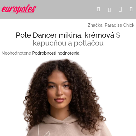
Prejsť
Nák
Hľadať
Prihlásen
na
obsah
koší
Značka:
Paradise Chick
Pole Dancer mikina, krémová
S
kapucňou a potlačou
Priemerné
Neohodnotené
Podrobnosti hodnotenia
hodnotenie
produktu
je
0,0
z
5
hviezdičiek.