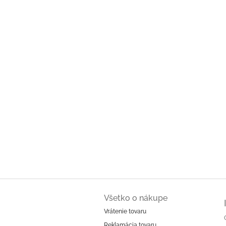
Z
á
Všetko o nákupe
p
Vrátenie tovaru
ä
Reklamácia tovaru