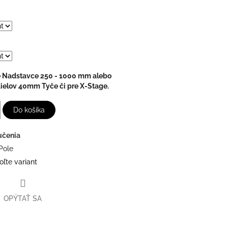
e Nadstavce 250 - 1000 mm alebo
ielov 40mm Tyče či pre X-Stage.
Do košíka
učenia
Pole
oľte variant
OPÝTAŤ SA