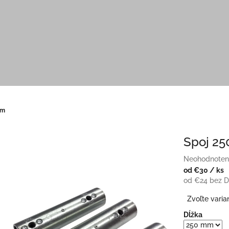
mm
Spoj 2
Priemerné
Neohodnoten
hodnotenie
od
€30
/ ks
ičiek.
produktu
od
€24
bez 
je
Jednotková
Zvoľte varia
0,0
cena:
z
Dĺžka
5