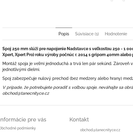
Twitter
Face
Popis
Súvisiace (1)
Hodnotenie
Spoj 250 mm slúži pre napojenie Nadstavce s veľkosťou 250 - 1 000
Xpert, Xpert Pro) roku výroby počnúc r. 2014 s gripom 40mm alebo 
Montáž spoja je veľmi jednoduchá a trvá len pár sekúnd. Zároveň v
jednotlivými dielmi.
Spoj zabezpečuje nulový prechod (bez medzery alebo hrany) medzi
V prípade, že potrebujete poradiť s voľbou spoje, neváhajte sa obrá
obchod@tanecnityce.cz
Informácie pre vás
Kontakt
Obchodné podmienky
obchod
@
tanecnityce.cz