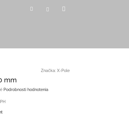
Nákupný
Hľadať
Prihlásenie
košík
Značka:
X-Pole
50 mm
é
Podrobnosti hodnotenia
DPH
nt