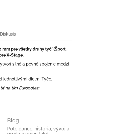
book
Diskusia
 mm pre všetky druhy tyčí (Šport,
pre X-Stage.
ytvorí silné a pevné spojenie medzi
 jednotlivými dielmi Tyče.
tiť na tím Europoles:
Blog
Pole dance: história, vývoj a
prečo je dnes taký