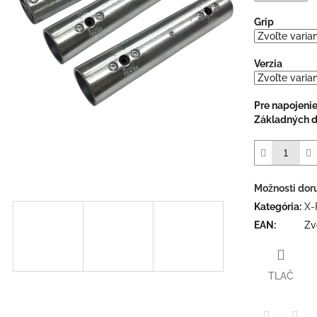
hviezdičiek.
ičiek.
Grip
Verzia
Pre napojeni
ičiek.
Základných d
Možnosti dor
Kategória
:
X-
EAN
:
Zv
TLAČ