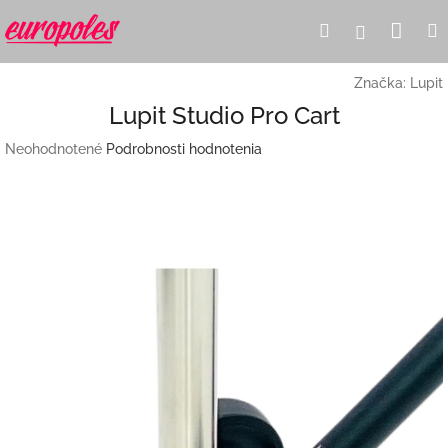
Prejsť
Nák
Hľadať
Prihlásen
na
obsah
koší
Značka:
Lupit
Lupit Studio Pro Cart
Priemerné
Neohodnotené
Podrobnosti hodnotenia
hodnotenie
produktu
je
0,0
z
5
hviezdičiek.