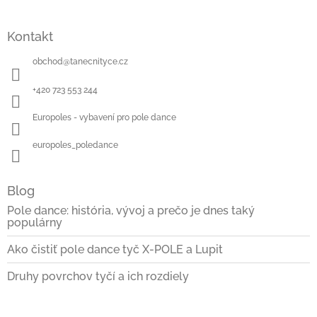
Kontakt
obchod
@
tanecnityce.cz
+420 723 553 244
Europoles - vybavení pro pole dance
europoles_poledance
Blog
Pole dance: história, vývoj a prečo je dnes taký
populárny
Ako čistiť pole dance tyč X-POLE a Lupit
Druhy povrchov tyčí a ich rozdiely