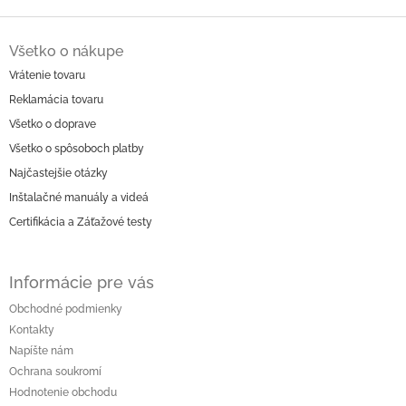
Z
á
Všetko o nákupe
p
Vrátenie tovaru
ä
Reklamácia tovaru
t
i
Všetko o doprave
e
Všetko o spôsoboch platby
Najčastejšie otázky
Inštalačné manuály a videá
Certifikácia a Záťažové testy
Informácie pre vás
Obchodné podmienky
Kontakty
Napíšte nám
Ochrana soukromí
Hodnotenie obchodu