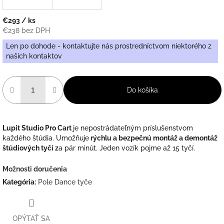
€293
/ ks
€238 bez DPH
Jednotková
Len po dohode - kontaktujte nás prostredníctvom niektorého z
cena:
našich kontaktov
Do košíka
Lupit Studio Pro Cart
je nepostrádateľným príslušenstvom
každého štúdia. Umožňuje
rýchlu a bezpečnú montáž a demontáž
štúdiových tyčí z
a pár minút. Jeden vozík pojme až 15 tyčí.
Možnosti doručenia
Kategória
:
Pole Dance tyče
OPÝTAŤ SA