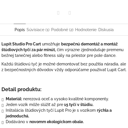
Twitter
Facebook
Popis
Súvisiace (1)
Podobné (2)
Hodnotenie
Diskusia
Lupit Studio Pro Cart
umožňuje
bezpečnú demontáž a montáž
štúdiových tyčí za pár minút,
čím výrazne zjednodušuje premenu
bežnej tanečnej alebo fitness sály na priestor pre pole dance.
Každú štúdiovú tyč je možné demontovať bez použitia náradia, ale
z bezpečnostných dôvodov vždy odporúčame používať Lupit Cart.
Detail produktu:
Materiál:
nerezová oceľ a vysoko kvalitné komponenty.
Jeden vozík môže slúžiť až pre
15 tyčí v štúdiu.
Inštalácia štúdiových tyčí Lupit Pro je s vozíkom
rýchla a
jednoduchá.
Dodáváno v
novomm ekologickom obale.