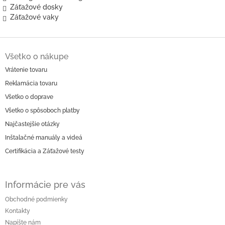
Záťažové dosky
Záťažové vaky
Z
á
Všetko o nákupe
p
Vrátenie tovaru
ä
Reklamácia tovaru
t
i
Všetko o doprave
e
Všetko o spôsoboch platby
Najčastejšie otázky
Inštalačné manuály a videá
Certifikácia a Záťažové testy
Informácie pre vás
Obchodné podmienky
Kontakty
Napíšte nám