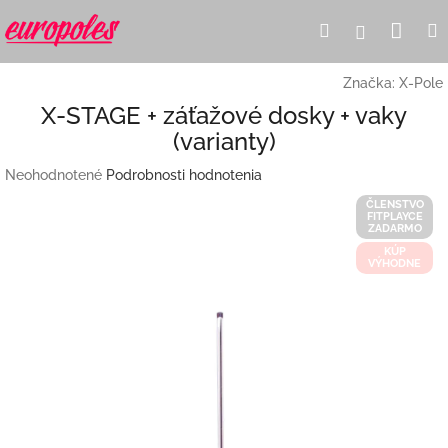
Prejsť
Nák
Hľadať
Prihlásen
na
obsah
koší
Značka:
X-Pole
X-STAGE + záťažové dosky + vaky
(varianty)
Priemerné
Neohodnotené
Podrobnosti hodnotenia
hodnotenie
ČLENSTVO
produktu
FITPLAYCE
ZADARMO
je
KÚP
0,0
VÝHODNE
z
5
hviezdičiek.