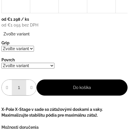
od
€1 298
/ ks
od
€1 055
bez DPH
Jednotková
Zvoľte variant
cena:
Grip
Povrch
Do košíka
X-Pole X-Stage v sade so záťažovými doskami a vaky.
Maximalizujte stabilitu pódia pre maximálnu záťaž.
Možnosti doručenia