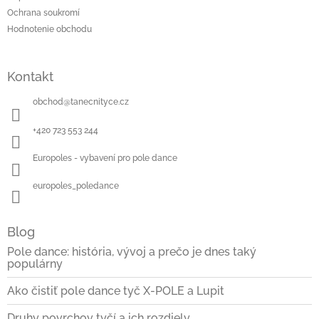
Ochrana soukromí
Hodnotenie obchodu
Kontakt
obchod
@
tanecnityce.cz
+420 723 553 244
Europoles - vybavení pro pole dance
europoles_poledance
Blog
Pole dance: história, vývoj a prečo je dnes taký
populárny
Ako čistiť pole dance tyč X-POLE a Lupit
Druhy povrchov tyčí a ich rozdiely